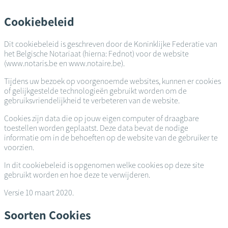
Overslaan
en
Cookiebeleid
naar
de
Dit cookiebeleid is geschreven door de Koninklijke Federatie van
inhoud
het Belgische Notariaat (hierna: Fednot) voor de website
gaan
(www.notaris.be en www.notaire.be).
Tijdens uw bezoek op voorgenoemde websites, kunnen er cookies
of gelijkgestelde technologieën gebruikt worden om de
gebruiksvriendelijkheid te verbeteren van de website.
Cookies zijn data die op jouw eigen computer of draagbare
toestellen worden geplaatst. Deze data bevat de nodige
informatie om in de behoeften op de website van de gebruiker te
voorzien.
In dit cookiebeleid is opgenomen welke cookies op deze site
gebruikt worden en hoe deze te verwijderen.
Versie 10 maart 2020.
Soorten Cookies